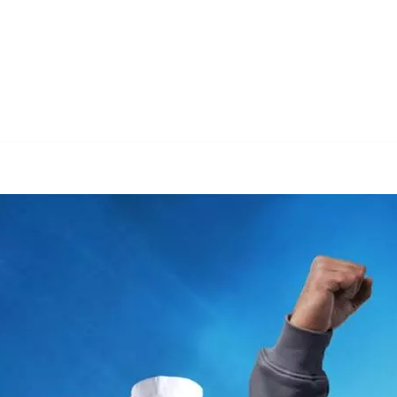
zberatung und ✓Altersvorsorge, Versicherungsberatung, Ve
orge, ✓Vermögensaufbau oder ✓Factoring für Vierhöfen. ➡️