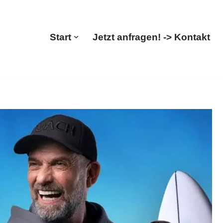
Start
Jetzt anfragen! -> Kontakt
rmögensaufbau, Factoring. Gesucht:
 Ernst-Edward Sander, Ihr Finanzberater &